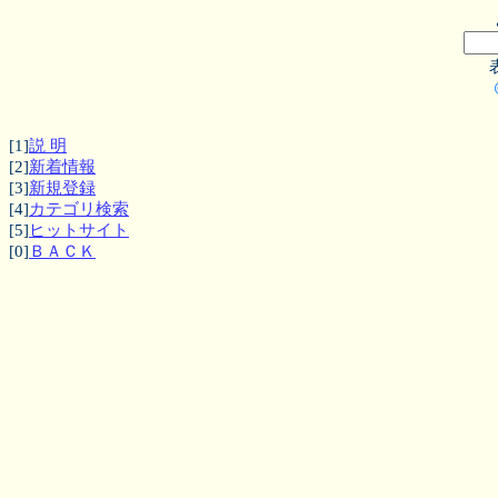
[1]
説 明
[2]
新着情報
[3]
新規登録
[4]
カテゴリ検索
[5]
ヒットサイト
[0]
ＢＡＣＫ