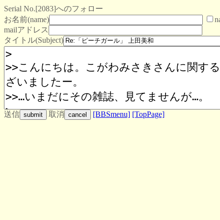
Serial No.[2083]へのフォロー
お名前(name)
n
mailアドレス
タイトル(Subject)
送信
取消
[BBSmenu]
[TopPage]