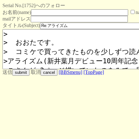
Serial No.[1752]へのフォロー
お名前(name)
n
mailアドレス
タイトル(Subject)
送信
取消
[BBSmenu]
[TopPage]