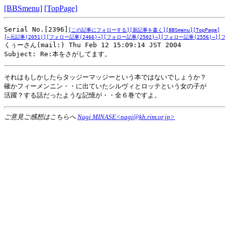
[BBSmenu]
[TopPage]
Serial No.[2396]
[この記事にフォローする]
[新記事を書く]
[BBSmenu]
[TopPage]
[←元記事(2051)]
[フォロー記事(2466)→]
[フォロー記事(2502)→]
[フォロー記事(2556)→]
[

くぅーさん(mail:) Thu Feb 12 15:09:14 JST 2004

Subject: Re:本をさがしてます。
それはもしかしたらタッジーマッジーという本ではないでしょうか？

確かフィーメンニン・・に出ていたシルヴィとロッテという女の子が

活躍？する話だったような記憶が・・全６巻ですよ。
ご意見ご感想はこちらへ
Nagi MINASE<nagi@kh.rim.or.jp>