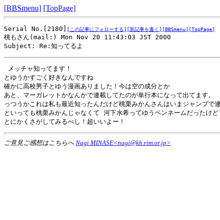
[BBSmenu]
[TopPage]
Serial No.[2180]
[この記事にフォローする]
[新記事を書く]
[BBSmenu]
[TopPage]
桃もさん(mail:) Mon Nov 20 11:43:03 JST 2000

Subject: Re:知ってるよ
 メッチャ知ってます！

とゆうかすごく好きなんですね

確かに高校男子とゆう漫画ありました！今は空の成分とか

あと、マーガレットかなんかで連載してたのが単行本になって出てます。

っつうかこれは私も最近知ったんだけど桃栗みかんさんはいまジャンプで連
といっても桃栗みかんじゃなくて 河下水希ってゆうペンネームだったけど・
とにかくさがしてみるべし！超いいよー！ 
ご意見ご感想はこちらへ
Nagi MINASE<nagi@kh.rim.or.jp>