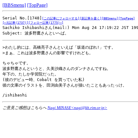
[BBSmenu]
[TopPage]
Serial No.[1748]
[この記事にフォローする]
[新記事を書く]
[BBSmenu]
[TopPage]
[←元記事(1737)]
[フォロー記事(1775)→]

Sachiko Ishibashiさん(mail:) Mon Aug 24 17:19:22 JST 199
Subject: 波多野鷹さんといへば。
>わたし的には、高橋亮子さんといえば「坂道のぼれ!」です。

>まぁ、これは波多野鷹さんの影響ですけれども。

ちゃちゃです。

波多野鷹さんというと、久美沙織さんのダンナさんですね。

年下の。たしか学習院だった。

(彼のデビュー時、Cobalt を買っていた私)

彼の文庫のイラストを、田渕由美子さんが描いたこともあったっけ。

/ishibashi  
ご意見ご感想はこちらへ
Nagi MINASE<nagi@kh.rim.or.jp>