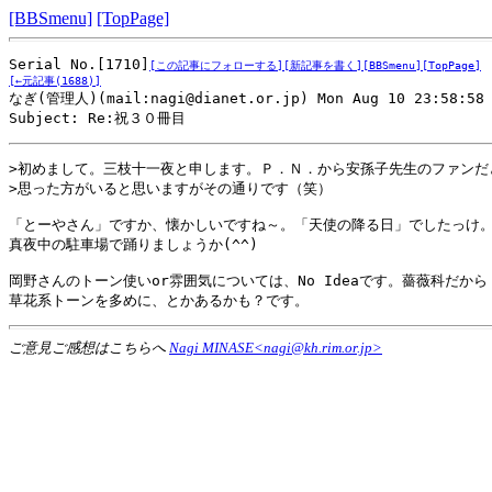
[BBSmenu]
[TopPage]
Serial No.[1710]
[この記事にフォローする]
[新記事を書く]
[BBSmenu]
[TopPage]
[←元記事(1688)]

なぎ(管理人)(mail:nagi@dianet.or.jp) Mon Aug 10 23:58:58 J
Subject: Re:祝３０冊目
>初めまして。三枝十一夜と申します。Ｐ．Ｎ．から安孫子先生のファンだと
>思った方がいると思いますがその通りです（笑）

「とーやさん」ですか、懐かしいですね～。「天使の降る日」でしたっけ。
真夜中の駐車場で踊りましょうか(^^)

岡野さんのトーン使いor雰囲気については、No Ideaです。薔薇科だから

草花系トーンを多めに、とかあるかも？です。
ご意見ご感想はこちらへ
Nagi MINASE<nagi@kh.rim.or.jp>