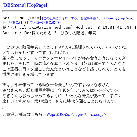
[BBSmenu]
[TopPage]
Serial No.[1636]
[この記事にフォローする]
[新記事を書く]
[BBSmenu]
[TopPage]
[←元記事(1634)]
[フォロー記事(1654)→]

秋さん(mail:aki@arianrhod.com) Wed Jul  8 18:31:41 JST 19
Subject: Re:良くわかる!?「ひみつの階段」年表
「ひみつの階段年表」はとてもきれいに整理されていて、いいですね。

とてもわかりやすいです（ぱちぱち）。

第２巻になって、キャラクターやイベントが絡み合うようになってき

ました。そして、時の流れが感じられたり、時代は違ってもみんなこ

こで宝石の日々を過ごしたんだということなども感じられて、とても

世界に奥行きが増しています。

実は、年表作っている時が一番楽しいんですよね＞なぎさん

みなさんも、紙と鉛筆片手に、年表を作ってみてはいかがですか。

なぎさんもおっしゃってるように、いろんな発見があって、すごく

ご意見ご感想はこちらへ
Nagi MINASE<nagi@kh.rim.or.jp>